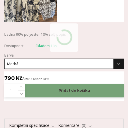
bavlna 90% polyester 10%
celý popis
Dostupnost
Skladem 1 ks
Barva
790 Kč
/
ks
653 Kč
bez DPH
Přidat do košíku
Kompletní specifikace
Komentáře
0