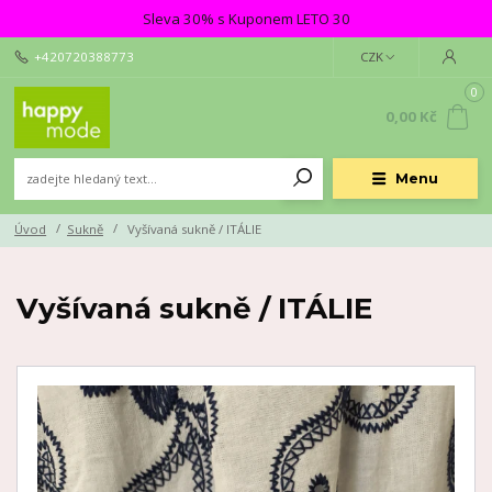
Sleva 30% s Kuponem LETO 30
+420720388773
CZK
0
0,00 Kč
Menu
Úvod
Sukně
Vyšívaná sukně / ITÁLIE
Vyšívaná sukně / ITÁLIE