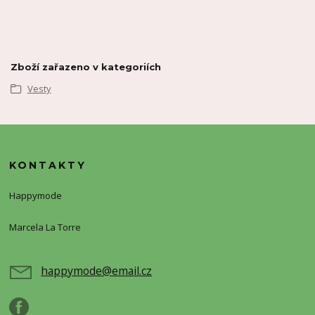
Zboží zařazeno v kategoriích
Vesty
KONTAKTY
Happymode
Marcela La Torre
+420720388773
happymode@email.cz