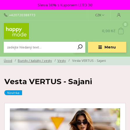
Sleva 30% s Kuponem LETO 30
+420720388773
CZK
0
0,00 Kč
Menu
Úvod
Bundy / kabáty / vesty
Vesty
Vesta VERTUS - Sajani
Vesta VERTUS - Sajani
Novinka