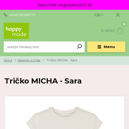
Sleva 30% s Kuponem LETO 30
+420720388773
CZK
0
0,00 Kč
Menu
Úvod
Halenky a trika
Tričko MICHA - Sara
Tričko MICHA - Sara