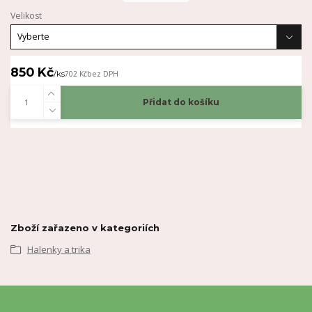
Velikost
850 Kč
/
ks
702 Kč
bez DPH
Přidat do košíku
Zboží zařazeno v kategoriích
Halenky a trika