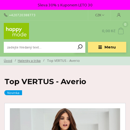
Sleva 30% s Kuponem LETO 30
+420720388773
CZK
0
0,00 Kč
Menu
Úvod
Halenky a trika
Top VERTUS - Averio
Top VERTUS - Averio
Novinka