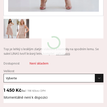
Top je lehký s lesklým zlatým vláknem a kaminky na spodním lemu. Se
sukní LINAS tvoří krásný letní komplet.
celý popis
Dostupnost
Není skladem
Velikost
1 450 Kč
/
ks
1 198 Kč
bez DPH
Momentálně není k dispozici