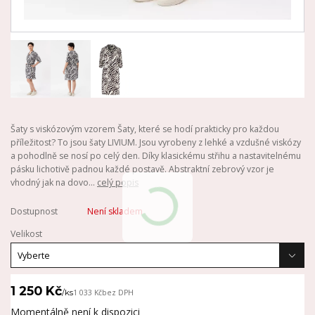
Šaty s viskózovým vzorem Šaty, které se hodí prakticky pro každou
příležitost? To jsou šaty LIVIUM. Jsou vyrobeny z lehké a vzdušné viskózy
a pohodlně se nosí po celý den. Díky klasickému střihu a nastavitelnému
pásku lichotivě padnou každé postavě. Abstraktní zebrový vzor je
vhodný jak na dovo...
celý popis
Dostupnost
Není skladem
Velikost
1 250 Kč
/
ks
1 033 Kč
bez DPH
Momentálně není k dispozici