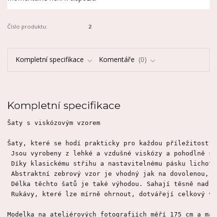
Číslo produktu:
2
Kompletní specifikace
Komentáře
0
Kompletní specifikace
Šaty s viskózovým vzorem

Šaty, které se hodí prakticky pro každou příležitost? 
 Jsou vyrobeny z lehké a vzdušné viskózy a pohodlně se
 Díky klasickému střihu a nastavitelnému pásku lichoti
 Abstraktní zebrový vzor je vhodný jak na dovolenou, t
 Délka těchto šatů je také výhodou. Sahají těsně nad k
 Rukávy, které lze mírně ohrnout, dotvářejí celkový vz
Modelka na ateliérových fotografiích měří 175 cm a má 