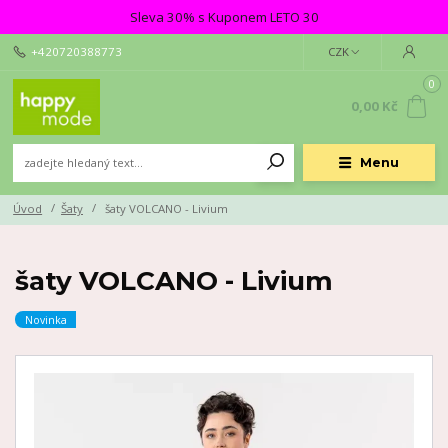
Sleva 30% s Kuponem LETO 30
+420720388773
CZK
0
0,00 Kč
Menu
Úvod
Šaty
šaty VOLCANO - Livium
šaty VOLCANO - Livium
Novinka