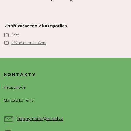
Zboží zařazeno v kategoriích
Šaty
Běžné denní nošení
KONTAKTY
Happymode
Marcela La Torre
+420720388773
happymode@email.cz