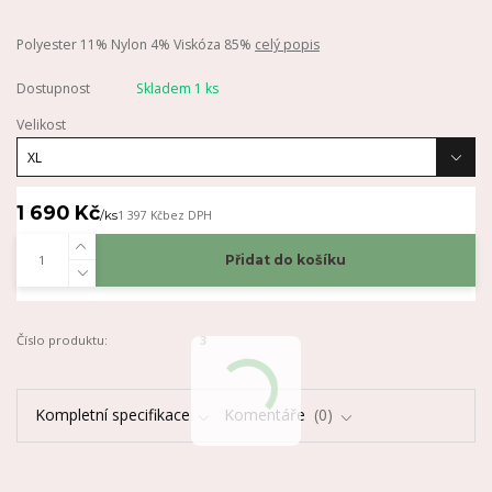
Polyester 11% Nylon 4% Viskóza 85%
celý popis
Dostupnost
Skladem 1 ks
Velikost
1 690 Kč
/
ks
1 397 Kč
bez DPH
Přidat do košíku
Číslo produktu:
3
Kompletní specifikace
Komentáře
0