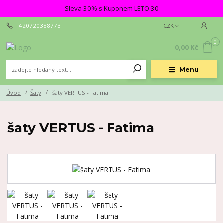
Sleva 30% s Kuponem LETO 30
+420720388773
CZK
0
0,00 Kč
Menu
Úvod
Šaty
šaty VERTUS - Fatima
šaty VERTUS - Fatima