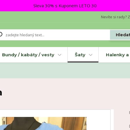
Sleva 30% s Kuponem LETO 30
Nevíte si rady? Z
Hleda
Bundy / kabáty / vesty
Šaty
Halenky a 
a