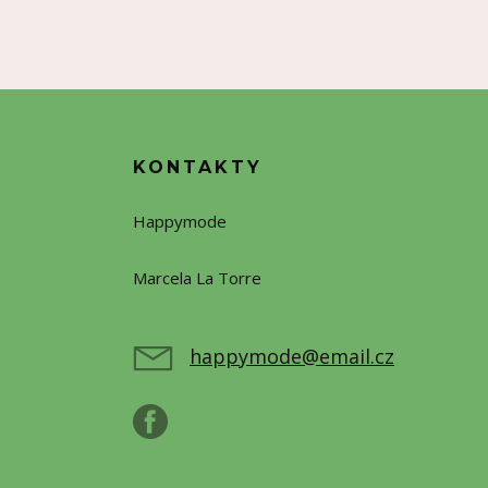
KONTAKTY
Happymode
Marcela La Torre
+420720388773
happymode@email.cz