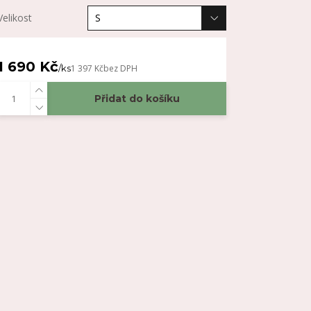
Velikost
1 690 Kč
/
ks
1 397 Kč
bez DPH
Přidat do košíku