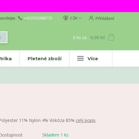
avolejte.
+420720388773
CZK
Přihlášení
0
ks
za
0,00 Kč
t
trika
Pletené zboží
Více
Polyester 11% Nylon 4% Viskóza 85%
celý popis
Dostupnost
Skladem 1 ks