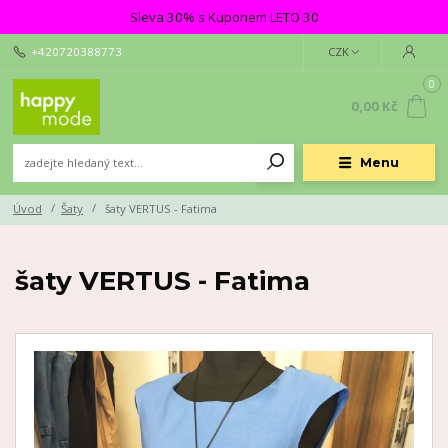
Sleva 30% s Kuponem LETO 30
+420720388773
CZK
0
0,00 Kč
Menu
Úvod
Šaty
šaty VERTUS - Fatima
šaty VERTUS - Fatima