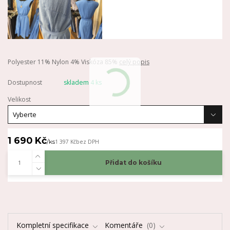
Polyester 11% Nylon 4% Viskóza 85%
celý popis
Dostupnost
skladem 4 ks
Velikost
1 690 Kč
/
ks
1 397 Kč
bez DPH
Přidat do košíku
Kompletní specifikace
Komentáře
0