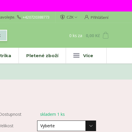
avolejte.
+420720388773
CZK
Přihlášení
0
ks
za
0,00 Kč
t
trika
Pletené zboží
Více
Dostupnost
skladem 1 ks
Velikost