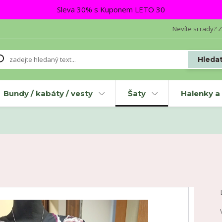
Sleva 30% s Kuponem LETO 30
Nevíte si rady? Z
Hleda
Bundy / kabáty / vesty
Šaty
Halenky a 