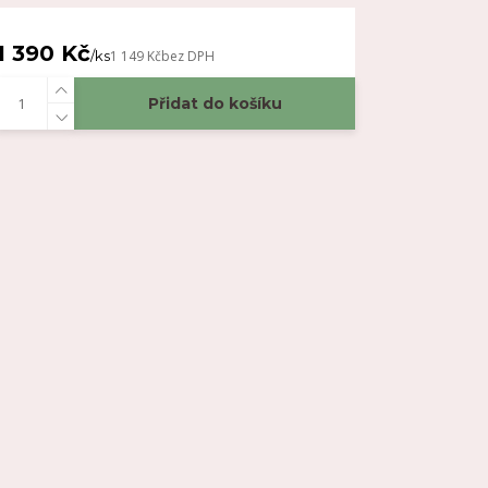
1 390 Kč
/
ks
1 149 Kč
bez DPH
Přidat do košíku