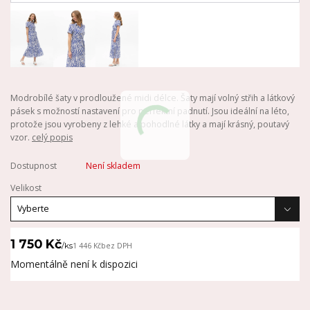
Modrobílé šaty v prodloužené midi délce. Šaty mají volný střih a látkový
pásek s možností nastavení pro perfektní padnutí. Jsou ideální na léto,
protože jsou vyrobeny z lehké a pohodlné látky a mají krásný, poutavý
vzor.
celý popis
Dostupnost
Není skladem
Velikost
1 750 Kč
/
ks
1 446 Kč
bez DPH
Momentálně není k dispozici