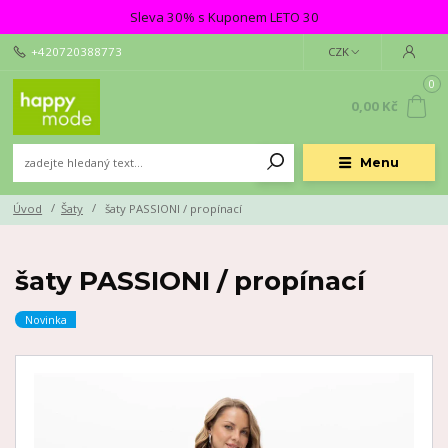
Sleva 30% s Kuponem LETO 30
+420720388773
CZK
0
0,00 Kč
Menu
Úvod
Šaty
šaty PASSIONI / propínací
šaty PASSIONI / propínací
Novinka