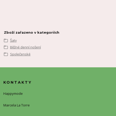
Zboží zařazeno v kategoriích
Šaty
Běžné denní nošení
Společenské
KONTAKTY
Happymode
Marcela La Torre
+420720388773