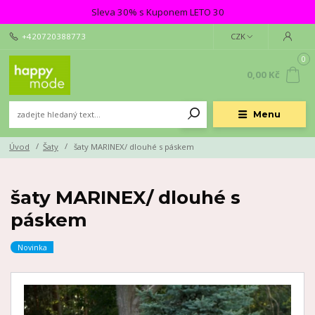
Sleva 30% s Kuponem LETO 30
+420720388773
CZK
0
0,00 Kč
Menu
Úvod
Šaty
šaty MARINEX/ dlouhé s páskem
šaty MARINEX/ dlouhé s
páskem
Novinka