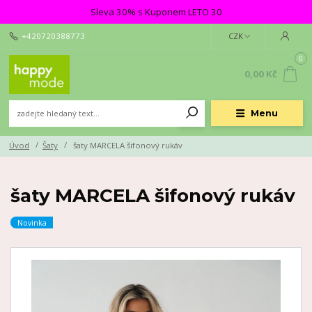
Sleva 30% s Kuponem LETO 30
+420720388773
CZK
0
0,00 Kč
Menu
Úvod
Šaty
šaty MARCELA šifonový rukáv
šaty MARCELA šifonový rukáv
Novinka