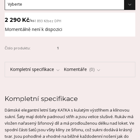
2 290 Kč
/
ks
1 893 Kč
bez DPH
Momentálně není k dispozici
Číslo produktu:
1
Kompletní specifikace
Komentáře
0
Kompletní specifikace
Dámské elegantní letní šaty KATKA s kulatým výstřihem a klínovou
sukní. Šaty mají dobře padnoucí střih a jsou velice slušivé. Rukáv má
vložen nařasený šifonový díl a má prodlouženou délku nad loket. Ve
spodní části šatů jsou všity klíny ze šifonu, což sukni dodává krásný
tvar. Jsou pohodlné a vhodné na běžné každodenní nošení jak do