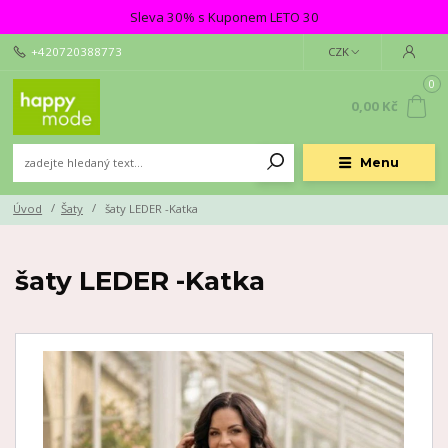
Sleva 30% s Kuponem LETO 30
+420720388773
CZK
0
0,00 Kč
Menu
Úvod
Šaty
šaty LEDER -Katka
šaty LEDER -Katka