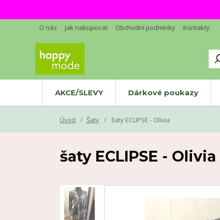
O nás
Jak nakupovat
Obchodní podmínky
Kontakty
AKCE/SLEVY
Dárkové poukazy
Úvod
Šaty
šaty ECLIPSE - Olivia
šaty ECLIPSE - Olivia