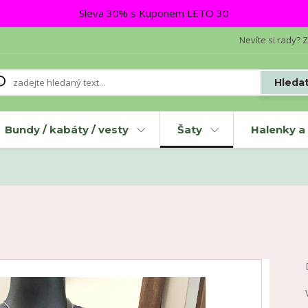
Sleva 30% s Kuponem LETO 30
Nevíte si rady? Z
Hleda
Bundy / kabáty / vesty
Šaty
Halenky a 