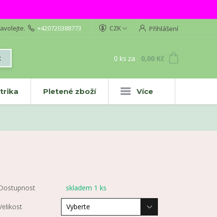
avolejte.
+420720388773
CZK
Přihlášení
0
ks
za
0,00 Kč
t
trika
Pletené zboží
Více
Dostupnost
skladem 1 ks
Velikost