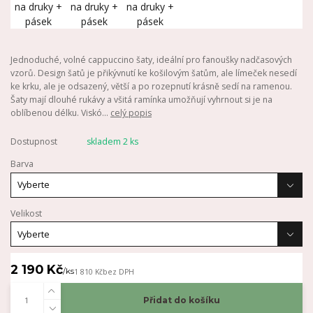
Jednoduché, volné cappuccino šaty, ideální pro fanoušky nadčasových
vzorů. Design šatů je přikývnutí ke košilovým šatům, ale límeček nesedí
ke krku, ale je odsazený, větší a po rozepnutí krásně sedí na ramenou.
Šaty mají dlouhé rukávy a všitá ramínka umožňují vyhrnout si je na
oblíbenou délku. Viskó...
celý popis
Dostupnost
skladem 2 ks
Barva
Velikost
2 190 Kč
/
ks
1 810 Kč
bez DPH
Přidat do košíku