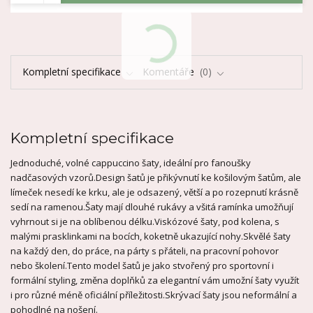
Kompletní specifikace
Komentáře
0
Kompletní specifikace
Jednoduché, volné cappuccino šaty, ideální pro fanoušky
nadčasových vzorů.
Design šatů je přikývnutí ke košilovým šatům, ale
límeček nesedí ke krku, ale je odsazený, větší a po rozepnutí krásně
sedí na ramenou.
Šaty mají dlouhé rukávy a všitá ramínka umožňují
vyhrnout si je na oblíbenou délku.
Viskózové šaty, pod kolena, s
malými prasklinkami na bocích, koketně ukazující nohy.
Skvělé šaty
na každý den, do práce, na párty s přáteli, na pracovní pohovor
nebo školení.
Tento model šatů je jako stvořený pro sportovní i
formální styling, změna doplňků za elegantní vám umožní šaty využít
i pro různé méně oficiální příležitosti.
Skrývací šaty jsou neformální a
pohodlné na nošení.