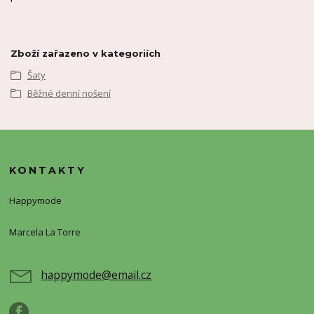
Zboží zařazeno v kategoriích
Šaty
Běžné denní nošení
KONTAKTY
Happymode
Marcela La Torre
+420720388773
happymode@email.cz