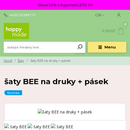
Sleva 30% s Kuponem LETO 30
+420720388773
CZK
0
0,00 Kč
Menu
Úvod
Šaty
šaty BEE na druky + pásek
šaty BEE na druky + pásek
Novinka