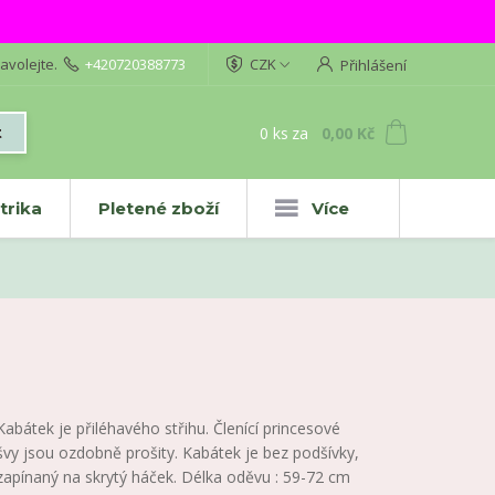
avolejte.
+420720388773
CZK
Přihlášení
0
ks
za
0,00 Kč
t
trika
Pletené zboží
Více
Kabátek je přiléhavého střihu. Členící princesové
švy jsou ozdobně prošity. Kabátek je bez podšívky,
zapínaný na skrytý háček. Délka oděvu : 59-72 cm