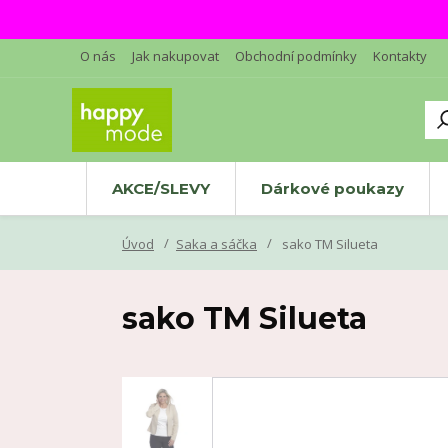
O nás
Jak nakupovat
Obchodní podmínky
Kontakty
AKCE/SLEVY
Dárkové poukazy
Úvod
Saka a sáčka
sako TM Silueta
sako TM Silueta