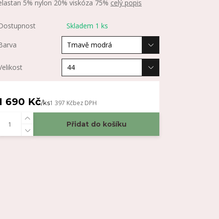
elastan 5% nylon 20% viskóza 75%
celý popis
Dostupnost
Skladem 1 ks
Barva
Velikost
1 690 Kč
/
ks
1 397 Kč
bez DPH
Přidat do košíku