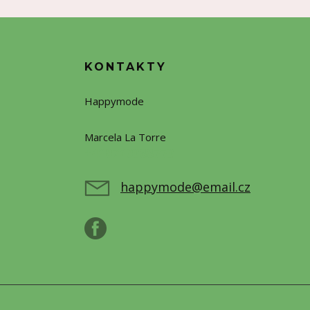
KONTAKTY
Happymode
Marcela La Torre
+420720388773
happymode@email.cz