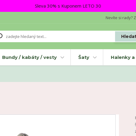
Sleva 30% s Kuponem LETO 30
Nevíte si rady? Z
Hleda
Bundy / kabáty / vesty
Šaty
Halenky a 