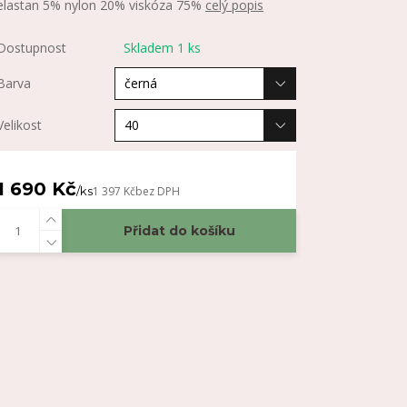
elastan 5% nylon 20% viskóza 75%
celý popis
Dostupnost
Skladem 1 ks
Barva
Velikost
1 690 Kč
/
ks
1 397 Kč
bez DPH
Přidat do košíku