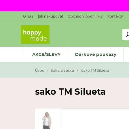
O nás
Jak nakupovat
Obchodní podmínky
Kontakty
AKCE/SLEVY
Dárkové poukazy
Úvod
Saka a sáčka
sako TM Silueta
sako TM Silueta