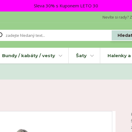
Sleva 30% s Kuponem LETO 30
Nevíte si rady? Z
Hleda
Bundy / kabáty / vesty
Šaty
Halenky a 