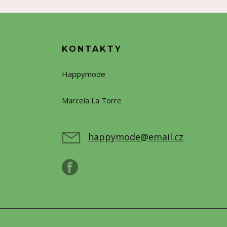
KONTAKTY
Happymode
Marcela La Torre
+420720388773
happymode@email.cz