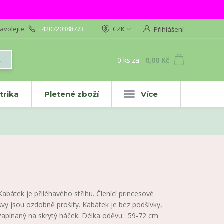
avolejte.
+420720388773
CZK
Přihlášení
0
ks
za
0,00 Kč
t
trika
Pletené zboží
Více
Kabátek je přiléhavého střihu. Členící princesové
švy jsou ozdobně prošity. Kabátek je bez podšívky,
zapínaný na skrytý háček. Délka oděvu : 59-72 cm