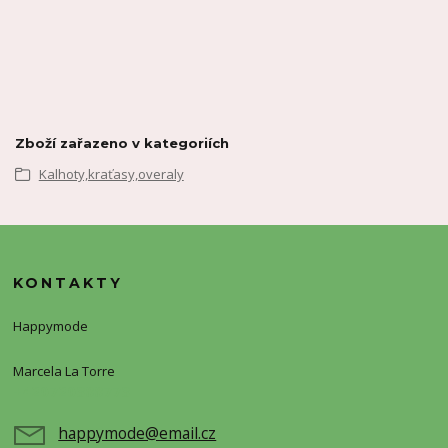
Zboží zařazeno v kategoriích
Kalhoty,kraťasy,overaly
KONTAKTY
Happymode
Marcela La Torre
+420720388773
happymode@email.cz