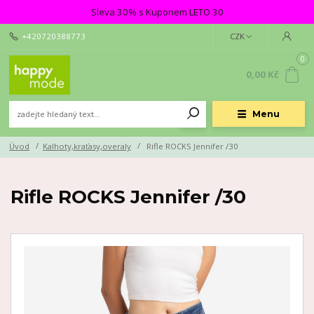
Sleva 30% s Kuponem LETO 30
+420720388773
CZK
0
0,00 Kč
Menu
Úvod
Kalhoty,kraťasy,overaly
Rifle ROCKS Jennifer /30
Rifle ROCKS Jennifer /30