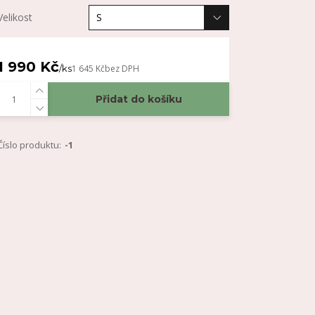
Velikost
1 990 Kč
/
ks
1 645 Kč
bez DPH
Přidat do košíku
Číslo produktu:
-1