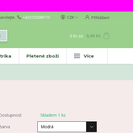
avolejte.
+420720388773
CZK
Přihlášení
0
ks
za
0,00 Kč
t
trika
Pletené zboží
Více
Dostupnost
Skladem 1 ks
Barva