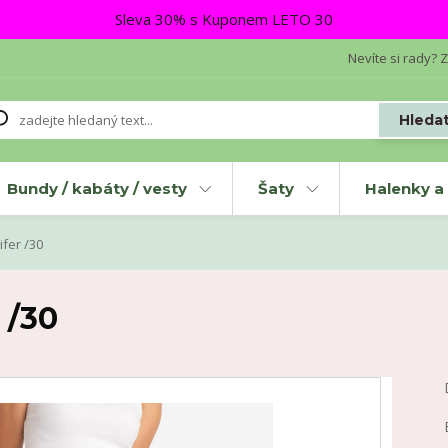
Sleva 30% s Kuponem LETO 30
Nevíte si rady? Z
Hleda
Bundy / kabáty / vesty
Šaty
Halenky a 
fer /30
 /30