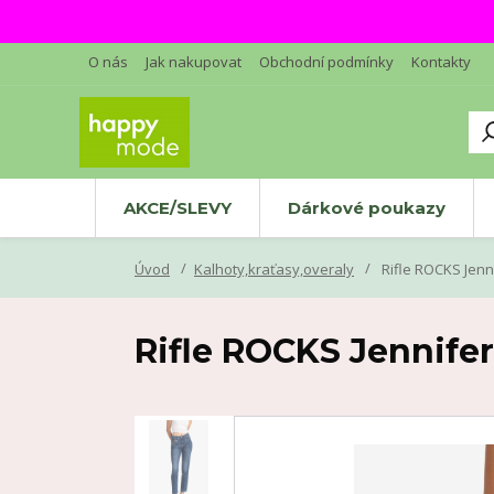
O nás
Jak nakupovat
Obchodní podmínky
Kontakty
AKCE/SLEVY
Dárkové poukazy
Úvod
Kalhoty,kraťasy,overaly
Rifle ROCKS Jenni
Rifle ROCKS Jennifer