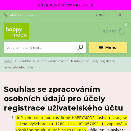
Sleva 30% s Kuponem LETO 30
+420720388773
CZK
0
0,00 Kč
Menu
Úvod
Souhlas se zpracováním osobních údajů pro účely registrace
uživatelského účtu
Souhlas se zpracováním
osobních údajů pro účely
registrace uživatelského účtu
Udělujete tímto souhlas firmě HAPPYMODE fashion s.r.o., se
sídlem Vyšehradská 1280, Hluk, IČ 05769311, zapsaná u
krajského soudu v Brně sp.zn.C97835.
(dále jen
„Správce“
),