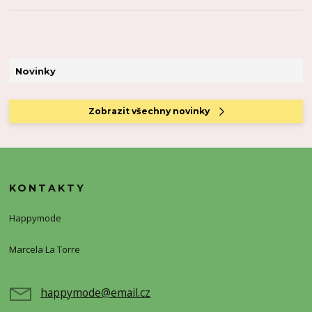
Novinky
Zobrazit všechny novinky
KONTAKTY
Happymode
Marcela La Torre
+420720388773
happymode@email.cz