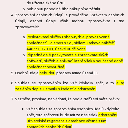
do uživatelského účtu
nabídnutí pohodlnějšího nákupního zážitku
Zpracování osobních údajů je prováděno Správcem osobních
údajů, osobní údaje však mohou zpracovávat i tito
zpracovatelé:
Poskytovatel služby Eshop-rychle, provozované
společností Golemos s.r.o., sídlem Zátkovo nábřeží
448/73, 370 01, České Budějovice
Případně další poskytovatelé zpracovatelských
softwarů, služeb a aplikací, které však v současné době
společnost nevyužívá.
Osobní údaje
nebudou
předány mimo území EU.
Souhlas se zpracováním lze vzít kdykoliv zpět, a to
a to
zasláním dopisu, emailu s žádostí o odstranění
.
Vezměte, prosíme, na vědomí, že podle Nařízení máte právo:
vzít souhlas se zpracováním osobních údajů kdykoliv
zpět, toto zpětvzetí bude mít za následek
odstranění
uživatelské registrace z databáze včetně s tím
spojených osobních údajů