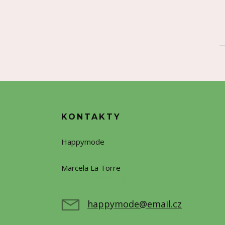
KONTAKTY
Happymode
Marcela La Torre
+420720388773
happymode@email.cz