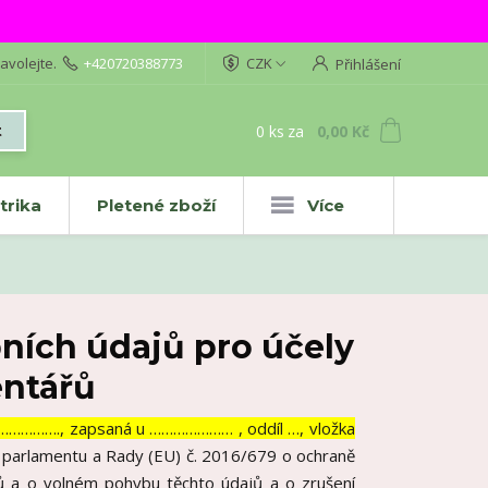
avolejte.
+420720388773
CZK
Přihlášení
0
ks
za
0,00 Kč
t
trika
Pletené zboží
Více
ních údajů pro účely
entářů
………………., zapsaná u ………………… , oddíl …, vložka
o parlamentu a Rady (EU) č. 2016/679 o ochraně
jů a o volném pohybu těchto údajů a o zrušení