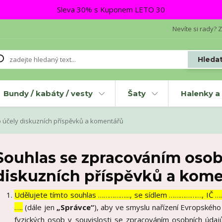
Sleva 30% s Kuponem LETO 30
Nevíte si rady? Z
Hleda
Bundy / kabáty / vesty
Šaty
Halenky a 
 účely diskuzních příspěvků a komentářů
Souhlas se zpracováním osob
diskuzních příspěvků a kom
Udělujete tímto souhlas ……………..., se sídlem ………………, IČ 
…..
(dále jen
„Správce“
), aby ve smyslu nařízení Evropskéh
fyzických osob v souvislosti se zpracováním osobních úda