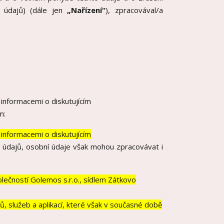
 údajů) (dále jen
„Nařízení“
), zpracovával/a
informacemi o diskutujícím
m:
informacemi o diskutujícím
 údajů, osobní údaje však mohou zpracovávat i
ečností Golemos s.r.o., sídlem Zátkovo
, služeb a aplikací, které však v současné době