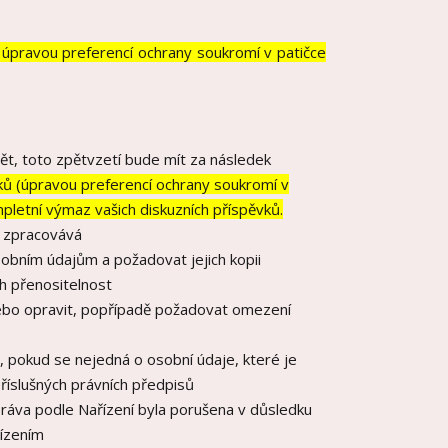
 úpravou preferencí ochrany soukromí v patičce
ět, toto zpětvzetí bude mít za následek
vků (úpravou preferencí ochrany soukromí v
mpletní výmaz vašich diskuzních příspěvků.
e zpracovává
obním údajům a požadovat jejich kopii
h přenositelnost
ebo opravit, popřípadě požadovat omezení
 pokud se nejedná o osobní údaje, které je
říslušných právních předpisů
práva podle Nařízení byla porušena v důsledku
řízením