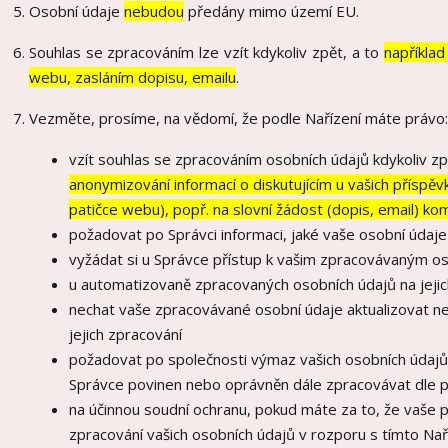
Osobní údaje
nebudou
předány mimo území EU.
Souhlas se zpracováním lze vzít kdykoliv zpět, a to
například
webu, zasláním dopisu, emailu
.
Vezměte, prosíme, na vědomí, že podle Nařízení máte právo:
vzít souhlas se zpracováním osobních údajů kdykoliv zp
anonymizování informací o diskutujícím u vašich příspě
patičce webu), popř. na slovní žádost (dopis, email) ko
požadovat po Správci informaci, jaké vaše osobní údaj
vyžádat si u Správce přístup k vašim zpracovávaným os
u automatizovaně zpracovaných osobních údajů na jejic
nechat vaše zpracovávané osobní údaje aktualizovat n
jejich zpracování
požadovat po společnosti výmaz vašich osobních údajů,
Správce povinen nebo oprávněn dále zpracovávat dle p
na účinnou soudní ochranu, pokud máte za to, že vaše 
zpracování vašich osobních údajů v rozporu s tímto Na