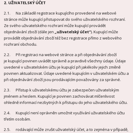
2. UŽIVATELSKÝ ÚČET
2.1. Na základě registrace kupujícího provedené na webové
stránce může kupující přistupovat do svého uživatelského rozhraní.
Ze svého uživatelského rozhraní může kupující provádět
objednávání zboží (dále jen
„uživatelský účet“
). Kupující může
provádět objednávání zboží též bez registrace přímo z webového
rozhraní obchodu.
2.2. Při registraci na webové stránce a při objednávání zboží
je kupující povinen uvádět správně a pravdivě všechny údaje. Údaje
uvedené v uživatelském účtu je kupující při jakékoliv jejich změně
povinen aktualizovat. Údaje uvedené kupujícím v uživatelském účtu a
při objednávání zboží jsou prodávajícím považovány za správné.
2.3. Přístup k uživatelskému účtu je zabezpečen uživatelským
jménem a heslem. Kupující je povinen zachovávat mlčenlivost
ohledně informací nezbytných k přístupu do jeho uživatelského účtu.
2.4. Kupující není oprávněn umožnit využívání uživatelského účtu
třetím osobám.
2.5. rodávající může zrušit uživatelský účet, a to zejména v případě,