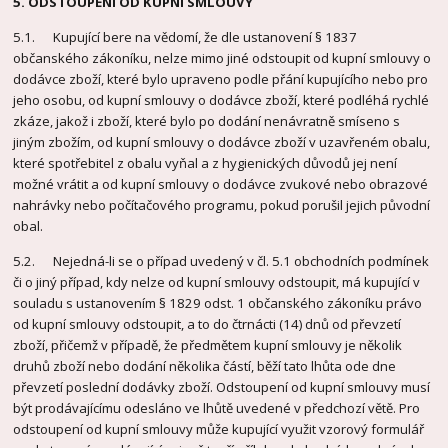
5. ODSTOUPENÍ OD KUPNÍ SMLOUVY
5.1. Kupující bere na vědomí, že dle ustanovení § 1837
občanského zákoníku, nelze mimo jiné odstoupit od kupní smlouvy o
dodávce zboží, které bylo upraveno podle přání kupujícího nebo pro
jeho osobu, od kupní smlouvy o dodávce zboží, které podléhá rychlé
zkáze, jakož i zboží, které bylo po dodání nenávratně smíseno s
jiným zbožím, od kupní smlouvy o dodávce zboží v uzavřeném obalu,
které spotřebitel z obalu vyňal a z hygienických důvodů jej není
možné vrátit a od kupní smlouvy o dodávce zvukové nebo obrazové
nahrávky nebo počítačového programu, pokud porušil jejich původní
obal.
5.2. Nejedná-li se o případ uvedený v čl. 5.1 obchodních podmínek
či o jiný případ, kdy nelze od kupní smlouvy odstoupit, má kupující v
souladu s ustanovením § 1829 odst. 1 občanského zákoníku právo
od kupní smlouvy odstoupit, a to do čtrnácti (14) dnů od převzetí
zboží, přičemž v případě, že předmětem kupní smlouvy je několik
druhů zboží nebo dodání několika částí, běží tato lhůta ode dne
převzetí poslední dodávky zboží. Odstoupení od kupní smlouvy musí
být prodávajícímu odesláno ve lhůtě uvedené v předchozí větě. Pro
odstoupení od kupní smlouvy může kupující využit vzorový formulář