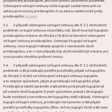
poskytovaný prodávajícím, jenž tvoří přílohu obchodních podmínek.
Odstoupení od kupní smlouvy může kupující zasílat mimo jiné na
adresu provozovny prodávajícího či na adresu elektronické pošty
prodávajícího
9zvbjp4
5.3. V případě odstoupení od kupní smlouvy dle čl. 5.2 obchodních
podmínek se kupní smlouva od počátku ruší. Zboží musí být kupujícím
prodávajícímu vráceno do čtrnácti (14) dnů od doručení odstoupení
od kupní smlouvy prodávajícímu. Odstoupí-li kupující od kupní
smlouvy, nese kupující náklady spojené s navrácením zboží
prodávajícímu, a to i v tom případě, kdy zboží nemůže být vráceno pro
svou povahu obvyklou poštovní cestou.
5.4. V případě odstoupení od kupní smlouvy dle čl. 5.2 obchodních
podmínek vrátí prodávající peněžní prostředky přijaté od kupujícího
do čtrnácti (14) dnů od odstoupení od kupní smlouvy kupujícím,
a to stejným způsobem, jakým je prodávající od kupujícího přijal.
Prodávající je taktéž oprávněn vrátit plnění poskytnuté kupujícím již
při vrácení zboží kupujícím či jiným způsobem, pokud s tím kupující
bude souhlasit a nevzniknou tím kupujícímu další náklady. Odstoupí-li
kupující od kupní smlouvy, prodávající není povinen vrátit přijaté
peněžní prostředky kupujícímu dříve, než mu kupující zboží vrátí nebo