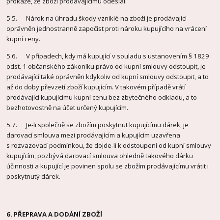
prokáže, že zboží prodávajícímu odeslal.
5.5. Nárok na úhradu škody vzniklé na zboží je prodávající
oprávněn jednostranně započíst proti nároku kupujícího na vrácení
kupní ceny.
5.6. V případech, kdy má kupující v souladu s ustanovením § 1829
odst. 1 občanského zákoníku právo od kupní smlouvy odstoupit, je
prodávající také oprávněn kdykoliv od kupní smlouvy odstoupit, a to
až do doby převzetí zboží kupujícím. V takovém případě vrátí
prodávající kupujícímu kupní cenu bez zbytečného odkladu, a to
bezhotovostně na účet určený kupujícím.
5.7. Je-li společně se zbožím poskytnut kupujícímu dárek, je
darovací smlouva mezi prodávajícím a kupujícím uzavřena
s rozvazovací podmínkou, že dojde-li k odstoupení od kupní smlouvy
kupujícím, pozbývá darovací smlouva ohledně takového dárku
účinnosti a kupující je povinen spolu se zbožím prodávajícímu vrátit i
poskytnutý dárek.
6. PŘEPRAVA A DODÁNÍ ZBOŽÍ