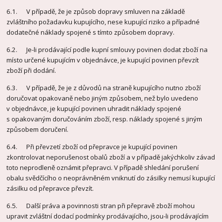
6.1. V případě, že je způsob dopravy smluven na základě
zvláštního požadavku kupujícího, nese kupující riziko a případné
dodatečné náklady spojené s tímto způsobem dopravy.
6.2. Je-li prodávající podle kupní smlouvy povinen dodat zboží na
místo určené kupujícím v objednávce, je kupující povinen převzít
zboží při dodání.
6.3. V případě, že je z důvodů na straně kupujícího nutno zboží
doručovat opakovaně nebo jiným způsobem, než bylo uvedeno
v objednávce, je kupující povinen uhradit náklady spojené
s opakovaným doručováním zboží, resp. náklady spojené s jiným
způsobem doručení.
6.4. Při převzetí zboží od přepravce je kupující povinen
zkontrolovat neporušenost obalů zboží a v případě jakýchkoliv závad
toto neprodleně oznámit přepravci. V případě shledání porušení
obalu svědčícího o neoprávněném vniknutí do zásilky nemusí kupující
zásilku od přepravce převzít.
6.5. Další práva a povinnosti stran při přepravě zboží mohou
upravit zvláštní dodací podmínky prodávajícího, jsou-li prodávajícím