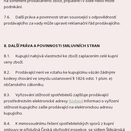
na sortiment prodávaného zboží, případně i v sídle nebo místě
podnikání.
7.6. Další práva a povinnosti stran související s odpovědností
prodávajícího za vady může upravit reklamační řád prodávajícího.
8. DALŠÍ PRÁVA A POVINNOSTI SMLUVNÍCH STRAN
8.1. Kupující nabývá vlastnictví ke zboží zaplacením celé kupní
ceny zboží.
8.2. Prodávající není ve vztahu ke kupujícímu vázán žádnými
kodexy chování ve smyslu ustanovení § 1826 odst. 1 písm. e)
občanského zákoníku.
8.3. Vyřizování stížností spotřebitelů zajišťuje prodávající
prostřednictvím elektronické adresy
9zvbjp4
Informaci o vyřízení
stížnosti kupujícího zašle prodávající na elektronickou adresu
kupujícího.
8.4. K mimosoudnímu řešení spotřebitelských sporů z kupní
smlouvy je příslušná Česká obchodní inspekce, se sídlem Štěpánská