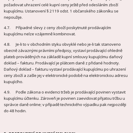
požadovat uhrazení celé kupní ceny ještě před odesláním zboží
kupujícímu. Ustanovení § 2119 odst. 1 občanského zákoníku se
nepoužije.
4.7. Případné slevy z ceny zboží poskytnuté prodávajícím
kupujícímu nelze vzájemně kombinovat.
4.8. Je-li to v obchodním styku obvyklé nebo je-li tak stanoveno
obecně závaznými právními předpisy, vystaví prodávající ohledně
plateb prováděných na základě kupní smlouvy kupujícímu daňový
doklad – fakturu. Prodávající je plátcem daně z přidané hodnoty.
Daňový doklad – fakturu vystaví prodávající kupujícímu po uhrazení
ceny zboží a zašle jej v elektronické podobě na elektronickou adresu
kupujícího.
4.9. Podle zákona o evidenci tržeb je prodávající povinen vystavit
kupujícímu účtenku. Zároveň je povinen zaevidovat přijatou tržbu u
správce daně online; v případě technického výpadku pak nejpozději
do 48 hodin.