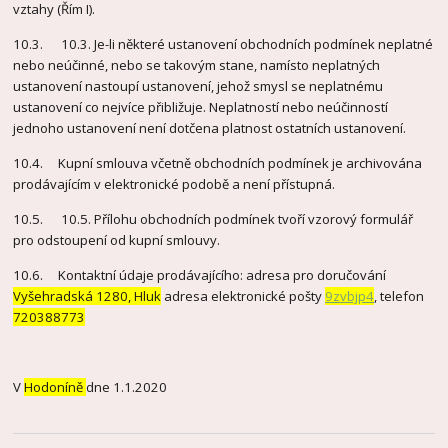
vztahy (Řím I).
10.3. 10.3. Je-li některé ustanovení obchodních podmínek neplatné
nebo neúčinné, nebo se takovým stane, namísto neplatných
ustanovení nastoupí ustanovení, jehož smysl se neplatnému
ustanovení co nejvíce přibližuje. Neplatností nebo neúčinností
jednoho ustanovení není dotčena platnost ostatních ustanovení.
10.4. Kupní smlouva včetně obchodních podmínek je archivována
prodávajícím v elektronické podobě a není přístupná.
10.5. 10.5. Přílohu obchodních podmínek tvoří vzorový formulář
pro odstoupení od kupní smlouvy.
10.6. Kontaktní údaje prodávajícího: adresa pro doručování
Vyšehradská 1280, Hluk
adresa elektronické pošty
9zvbjp4
, telefon
720388773
V
Hodoníně
dne 1.1.2020