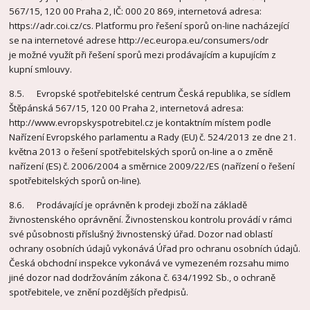
567/15, 120 00 Praha 2, IČ: 000 20 869, internetová adresa:
https://adr.coi.cz/cs. Platformu pro řešení sporů on-line nacházející
se na internetové adrese http://ec.europa.eu/consumers/odr
je možné využít při řešení sporů mezi prodávajícím a kupujícím z
kupní smlouvy.
8.5. Evropské spotřebitelské centrum Česká republika, se sídlem
Štěpánská 567/15, 120 00 Praha 2, internetová adresa:
http://www.evropskyspotrebitel.cz je kontaktním místem podle
Nařízení Evropského parlamentu a Rady (EU) č. 524/2013 ze dne 21.
května 2013 o řešení spotřebitelských sporů on-line a o změně
nařízení (ES) č. 2006/2004 a směrnice 2009/22/ES (nařízení o řešení
spotřebitelských sporů on-line).
8.6. Prodávající je oprávněn k prodeji zboží na základě
živnostenského oprávnění. Živnostenskou kontrolu provádí v rámci
své působnosti příslušný živnostenský úřad. Dozor nad oblastí
ochrany osobních údajů vykonává Úřad pro ochranu osobních údajů.
Česká obchodní inspekce vykonává ve vymezeném rozsahu mimo
jiné dozor nad dodržováním zákona č. 634/1992 Sb., o ochraně
spotřebitele, ve znění pozdějších předpisů.