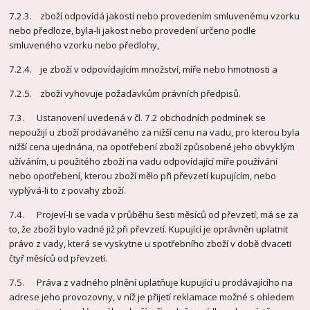
7.2.3. zboží odpovídá jakostí nebo provedením smluvenému vzorku
nebo předloze, byla-li jakost nebo provedení určeno podle
smluveného vzorku nebo předlohy,
7.2.4. je zboží v odpovídajícím množství, míře nebo hmotnosti a
7.2.5. zboží vyhovuje požadavkům právních předpisů.
7.3. Ustanovení uvedená v čl. 7.2 obchodních podmínek se
nepoužijí u zboží prodávaného za nižší cenu na vadu, pro kterou byla
nižší cena ujednána, na opotřebení zboží způsobené jeho obvyklým
užíváním, u použitého zboží na vadu odpovídající míře používání
nebo opotřebení, kterou zboží mělo při převzetí kupujícím, nebo
vyplývá-li to z povahy zboží.
7.4. Projeví-li se vada v průběhu šesti měsíců od převzetí, má se za
to, že zboží bylo vadné již při převzetí. Kupující je oprávněn uplatnit
právo z vady, která se vyskytne u spotřebního zboží v době dvaceti
čtyř měsíců od převzetí.
7.5. Práva z vadného plnění uplatňuje kupující u prodávajícího na
adrese jeho provozovny, v níž je přijetí reklamace možné s ohledem