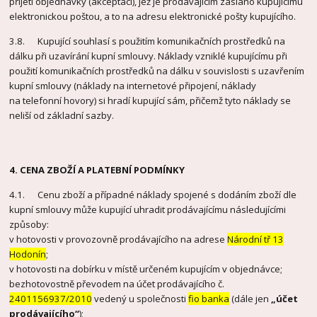
přijetí objednávky (akceptací), jež je prodávajícím zasláno kupujícímu
elektronickou poštou, a to na adresu elektronické pošty kupujícího.
3.8. Kupující souhlasí s použitím komunikačních prostředků na
dálku při uzavírání kupní smlouvy. Náklady vzniklé kupujícímu při
použití komunikačních prostředků na dálku v souvislosti s uzavřením
kupní smlouvy (náklady na internetové připojení, náklady
na telefonní hovory) si hradí kupující sám, přičemž tyto náklady se
neliší od základní sazby.
4. CENA ZBOŽÍ A PLATEBNÍ PODMÍNKY
4.1. Cenu zboží a případné náklady spojené s dodáním zboží dle
kupní smlouvy může kupující uhradit prodávajícímu následujícími
způsoby:
v hotovosti v provozovně prodávajícího na adrese
Národní tř 13
Hodonín
;
v hotovosti na dobírku v místě určeném kupujícím v objednávce;
bezhotovostně převodem na účet prodávajícího č.
2401156937/2010
vedený u společnosti
fio banka
(dále jen
„účet
prodávajícího“
);