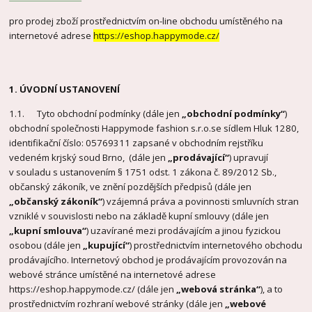
pro prodej zboží prostřednictvím on-line obchodu umístěného na
internetové adrese
https://eshop.happymode.cz/
1. ÚVODNÍ USTANOVENÍ
1.1. Tyto obchodní podmínky (dále jen
„obchodní podmínky“
)
obchodní společnosti Happymode fashion s.r.o.se sídlem Hluk 1280,
identifikační číslo: 05769311 zapsané v obchodním rejstříku
vedeném krjský soud Brno, (dále jen
„prodávající“
) upravují
v souladu s ustanovením § 1751 odst. 1 zákona č. 89/2012 Sb.,
občanský zákoník, ve znění pozdějších předpisů (dále jen
„občanský zákoník“
) vzájemná práva a povinnosti smluvních stran
vzniklé v souvislosti nebo na základě kupní smlouvy (dále jen
„kupní smlouva“
) uzavírané mezi prodávajícím a jinou fyzickou
osobou (dále jen
„kupující“
) prostřednictvím internetového obchodu
prodávajícího. Internetový obchod je prodávajícím provozován na
webové stránce umístěné na internetové adrese
https://eshop.happymode.cz/ (dále jen
„webová stránka“
), a to
prostřednictvím rozhraní webové stránky (dále jen
„webové