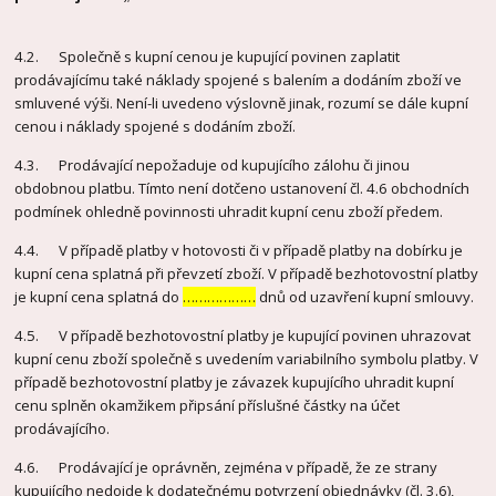
4.2. Společně s kupní cenou je kupující povinen zaplatit
prodávajícímu také náklady spojené s balením a dodáním zboží ve
smluvené výši. Není-li uvedeno výslovně jinak, rozumí se dále kupní
cenou i náklady spojené s dodáním zboží.
4.3. Prodávající nepožaduje od kupujícího zálohu či jinou
obdobnou platbu. Tímto není dotčeno ustanovení čl. 4.6 obchodních
podmínek ohledně povinnosti uhradit kupní cenu zboží předem.
4.4. V případě platby v hotovosti či v případě platby na dobírku je
kupní cena splatná při převzetí zboží. V případě bezhotovostní platby
je kupní cena splatná do
………………
dnů od uzavření kupní smlouvy.
4.5. V případě bezhotovostní platby je kupující povinen uhrazovat
kupní cenu zboží společně s uvedením variabilního symbolu platby. V
případě bezhotovostní platby je závazek kupujícího uhradit kupní
cenu splněn okamžikem připsání příslušné částky na účet
prodávajícího.
4.6. Prodávající je oprávněn, zejména v případě, že ze strany
kupujícího nedojde k dodatečnému potvrzení objednávky (čl. 3.6),