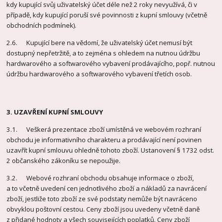
kdy kupující svůj uživatelský účet déle než 2 roky nevyužívá, či v
případě, kdy kupující poruší své povinnosti z kupní smlouvy (včetně
obchodních podmínek).
2.6. Kupující bere na vědomí, že uživatelský účet nemusí být
dostupný nepřetržitě, a to zejména s ohledem na nutnou údržbu
hardwarového a softwarového vybavení prodávajícího, popř. nutnou
údržbu hardwarového a softwarového vybavení třetích osob.
3. UZAVŘENÍ KUPNÍ SMLOUVY
3.1. Veškerá prezentace zboží umístěná ve webovém rozhraní
obchodu je informativního charakteru a prodávající není povinen
uzavřít kupní smlouvu ohledně tohoto zboží. Ustanovení § 1732 odst.
2 občanského zákoníku se nepoužije.
3.2. Webové rozhraní obchodu obsahuje informace o zboží,
a to včetně uvedení cen jednotlivého zboží a nákladů za navrácení
zboží, jestliže toto zboží ze své podstaty nemůže být navráceno
obvyklou poštovní cestou. Ceny zboží jsou uvedeny včetně daně
z přidané hodnoty a všech souvisejících poplatků. Ceny zboží