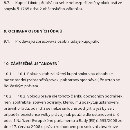
8.7. Kupující tímto přebírá na sebe nebezpečí změny okolností ve
smyslu § 1765 odst. 2 občanského zákoníku.
9. OCHRANA OSOBNÍCH ÚDAJŮ
9.1. Prodávající zpracovává osobní údaje kupujícího.
10. ZÁVĚREČNÁ USTANOVENÍ
10.1. 10.1. Pokud vztah založený kupní smlouvou obsahuje
mezinárodní (zahraniční) prvek, pak strany sjednávají, že vztah se
řídí českým právem.
10.2. 10.2. Volbou práva dle tohoto článku obchodních podmínek
není spotřebitel zbaven ochrany, kterou mu poskytují ustanovení
právního řádu, od nichž se nelze smluvně odchýlit, a jež by se v
případě neexistence volby práva jinak použila dle ustanovení čl. 6
odst. 1 Nařízení Evropského parlamentu a Rady (ES) č. 593/2008 ze
dne 17. června 2008 o právu rozhodném pro smluvní závazkové