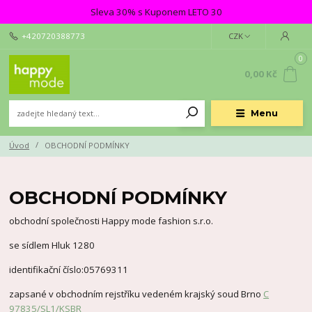
Sleva 30% s Kuponem LETO 30
+420720388773
CZK
0
0,00 Kč
Menu
Úvod
OBCHODNÍ PODMÍNKY
OBCHODNÍ PODMÍNKY
obchodní společnosti Happy mode fashion s.r.o.
se sídlem Hluk 1280
identifikační číslo:05769311
zapsané v obchodním rejstříku vedeném krajský soud Brno
C
97835/SL1/KSBR