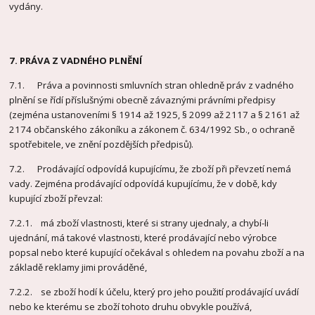
vydány.
7. PRÁVA Z VADNÉHO PLNĚNÍ
7.1. Práva a povinnosti smluvních stran ohledně práv z vadného
plnění se řídí příslušnými obecně závaznými právními předpisy
(zejména ustanoveními § 1914 až 1925, § 2099 až 2117 a § 2161 až
2174 občanského zákoníku a zákonem č. 634/1992 Sb., o ochraně
spotřebitele, ve znění pozdějších předpisů).
7.2. Prodávající odpovídá kupujícímu, že zboží při převzetí nemá
vady. Zejména prodávající odpovídá kupujícímu, že v době, kdy
kupující zboží převzal:
7.2.1. má zboží vlastnosti, které si strany ujednaly, a chybí-li
ujednání, má takové vlastnosti, které prodávající nebo výrobce
popsal nebo které kupující očekával s ohledem na povahu zboží a na
základě reklamy jimi prováděné,
7.2.2. se zboží hodí k účelu, který pro jeho použití prodávající uvádí
nebo ke kterému se zboží tohoto druhu obvykle používá,