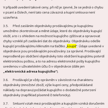
V případě uvedení takové ceny, při níž je zjevné, že se jedná o chybu
v psaní a číslech, není tato cena závazná a kupní smlouva není
uzavřena.
3.5. Před zasláním objednávky prodávajícímu je kupujícímu
umožněno zkontrolovat a měnit údaje, které do objednávky kupující
vložil, a to i s ohledem na možnost kupujícího zjišťovat a opravovat
chyby vzniklé při zadávání dat do objednávky. Objednávku odešle
kupující prodávajícímu kliknutím na tlačítko „
koupit
“. Údaje uvedené v
objednávce jsou prodávajícím považovány za správné. Prodávající
neprodleně po obdržení objednávky toto obdržení kupujícímu potvrdí
elektronickou poštou, a to na adresu elektronické pošty kupujícího
uvedenou v uživatelském účtu či v objednávce (dále jen
„elektronická adresa kupujícího“
).
3.6. Prodávající je vždy oprávněn v závislosti na charakteru
objednávky (množství zboží, výše kupní ceny, předpokládané
náklady na dopravu) požádat kupujícího o dodatečné potvrzení
objednávky (například písemně či telefonicky).
3.7. Smluvní vztah mezi prodávajícím a kupujícím vzniká doručením