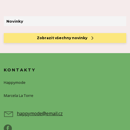
Novinky
Zobrazit všechny novinky
KONTAKTY
Happymode
Marcela La Torre
+420720388773
happymode@email.cz