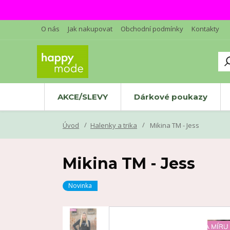
O nás
Jak nakupovat
Obchodní podmínky
Kontakty
AKCE/SLEVY
Dárkové poukazy
Úvod
Halenky a trika
Mikina TM - Jess
Mikina TM - Jess
Novinka