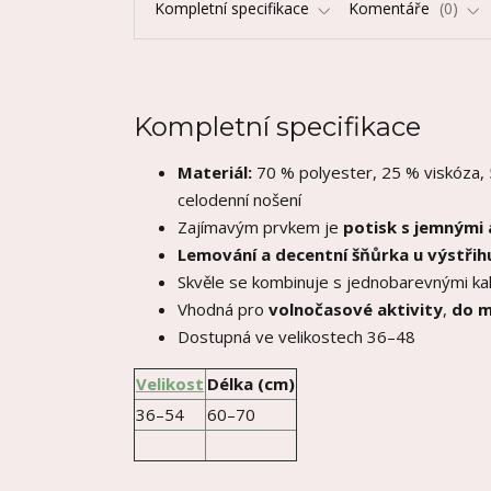
Kompletní specifikace
Komentáře
0
Kompletní specifikace
Materiál:
70 % polyester, 25 % viskóza, 
celodenní nošení
Zajímavým prvkem je
potisk s jemnými
Lemování a decentní šňůrka u výstřih
Skvěle se kombinuje s jednobarevnými kal
Vhodná pro
volnočasové aktivity
,
do m
Dostupná ve velikostech 36–48
Velikost
Délka (cm)
36–54
60–70