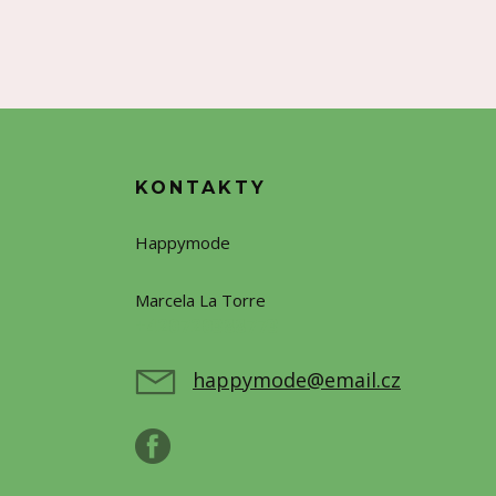
KONTAKTY
Happymode
Marcela La Torre
+420720388773
happymode@email.cz