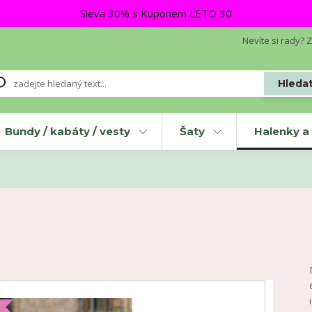
Sleva 30% s Kuponem LETO 30
Nevíte si rady? Z
Hleda
Bundy / kabáty / vesty
Šaty
Halenky a 