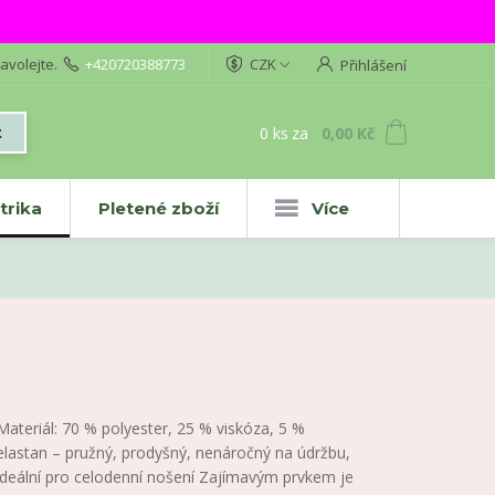
avolejte.
+420720388773
CZK
Přihlášení
0
ks
za
0,00 Kč
t
trika
Pletené zboží
Více
Materiál: 70 % polyester, 25 % viskóza, 5 %
elastan – pružný, prodyšný, nenáročný na údržbu,
ideální pro celodenní nošení Zajímavým prvkem je