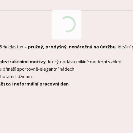
5 % elastan –
pružný
,
prodyšný
,
nenáročný na údržbu
, ideální
 abstraktními motivy
, který dodává mikině moderní vzhled
u
přináší sportovně-elegantní nádech
hotami i džínami
ěsta
i
neformální pracovní den