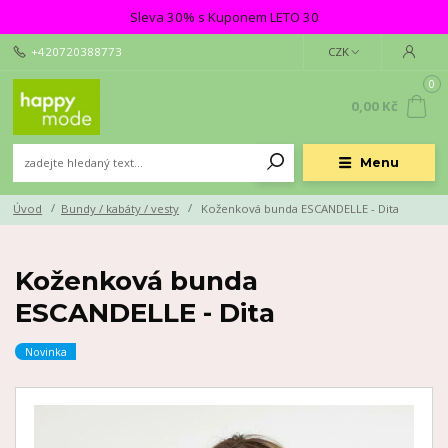
Sleva 30% s Kuponem LETO 30
+420720388773
CZK
0
0,00 Kč
Menu
Úvod
Bundy / kabáty / vesty
Koženková bunda ESCANDELLE - Dita
Koženková bunda
ESCANDELLE - Dita
Novinka