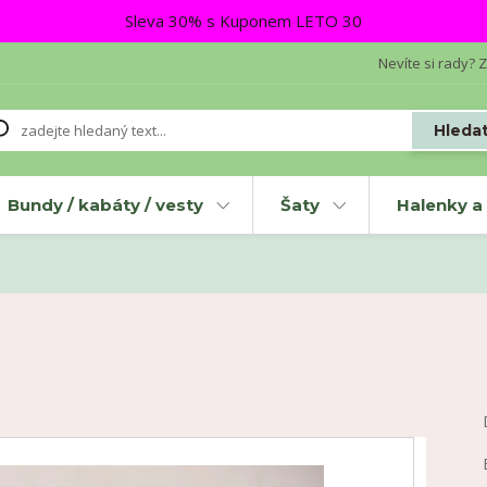
Sleva 30% s Kuponem LETO 30
Nevíte si rady? Z
Hleda
Bundy / kabáty / vesty
Šaty
Halenky a 