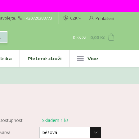
avolejte.
+420720388773
CZK
Přihlášení
0
ks
za
0,00 Kč
t
trika
Pletené zboží
Více
Dostupnost
Skladem 1 ks
Barva