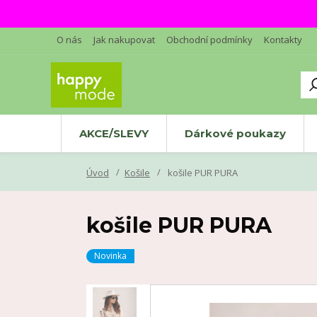
O nás
Jak nakupovat
Obchodní podmínky
Kontakty
AKCE/SLEVY
Dárkové poukazy
Úvod
Košile
košile PUR PURA
košile PUR PURA
Novinka