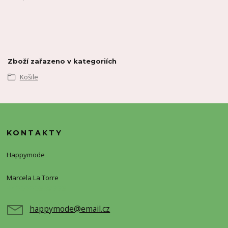
Zboží zařazeno v kategoriích
Košile
KONTAKTY
Happymode
Marcela La Torre
+420720388773
happymode@email.cz