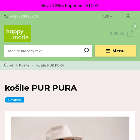
Sleva 30% s Kuponem LETO 30
+420720388773
CZK
0
0,00 Kč
Menu
Úvod
Košile
košile PUR PURA
košile PUR PURA
Novinka