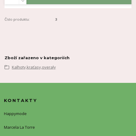
Číslo produktu:
3
Zboží zařazeno v kategoriích
Kalhoty,kraťasy,overaly
KONTAKTY
Happymode
Marcela La Torre
+420720388773