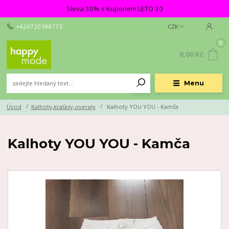
Sleva 30% s Kuponem LETO 30
+420720388773
CZK
0
0,00 Kč
Menu
Úvod
Kalhoty,kraťasy,overaly
Kalhoty YOU YOU - Kamča
Kalhoty YOU YOU - Kamča