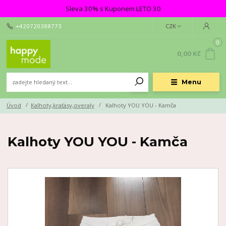
Sleva 30% s Kuponem LETO 30
+420720388773
CZK
0
0,00 Kč
Menu
Úvod
Kalhoty,kraťasy,overaly
Kalhoty YOU YOU - Kamča
Kalhoty YOU YOU - Kamča