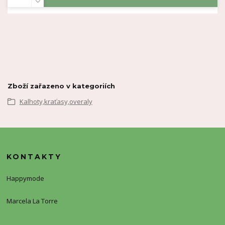
Zboží zařazeno v kategoriích
Kalhoty,kraťasy,overaly
KONTAKTY
Happymode
Marcela La Torre
+420720388773