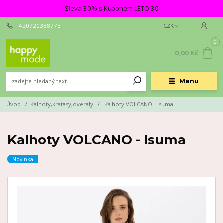
Sleva 30% s Kuponem LETO 30
+420720388773
CZK
0
0,00 Kč
Menu
Úvod
Kalhoty,kraťasy,overaly
Kalhoty VOLCANO - Isuma
Kalhoty VOLCANO - Isuma
Novinka