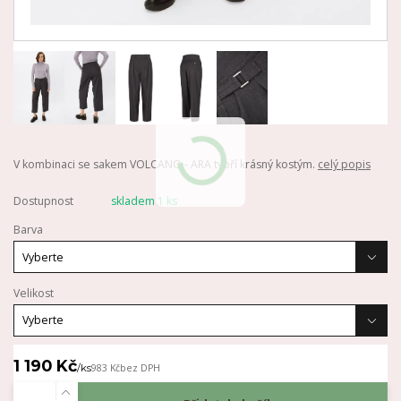
V kombinaci se sakem VOLCANO - ARA tvoří krásný kostým.
celý popis
Dostupnost
skladem 1 ks
Barva
Velikost
1 190 Kč
/
ks
983 Kč
bez DPH