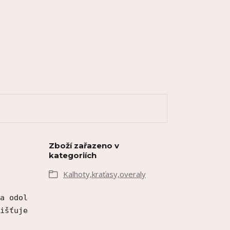
Zboží zařazeno v
kategoriích
Kalhoty,kraťasy,overaly
a odolnost.
išťuje pohodlí a volnost pohybu pro každodenní noš