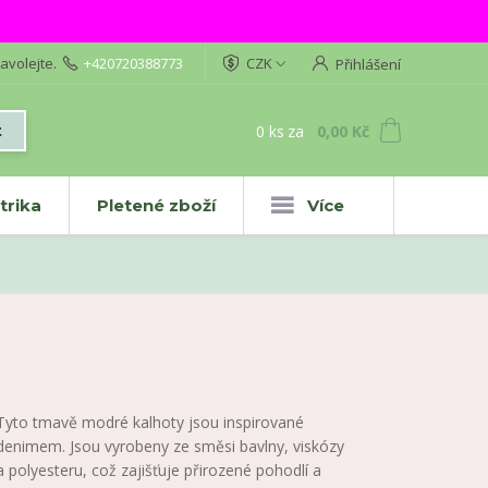
avolejte.
+420720388773
CZK
Přihlášení
0
ks
za
0,00 Kč
t
trika
Pletené zboží
Více
Tyto tmavě modré kalhoty jsou inspirované
denimem. Jsou vyrobeny ze směsi bavlny, viskózy
a polyesteru, což zajišťuje přirozené pohodlí a