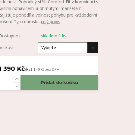
odolnost. Pohodlný střih Comfort Fit v kombinaci s
širšími nohavicemi a ohrnutými manžetami
zajišťuje pohodlí a volnost pohybu pro každodenní
nošení. Tyto dámsk...
celý popis
Dostupnost
skladem 1 ks
Velikost
1 390 Kč
/
ks
1 149 Kč
bez DPH
Přidat do košíku