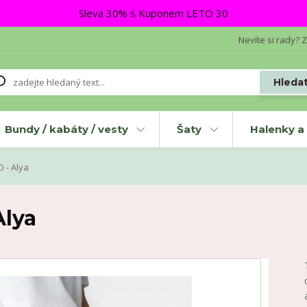
Sleva 30% s Kuponem LETO 30
Nevíte si rady? Z
Hleda
Bundy / kabáty / vesty
Šaty
Halenky a 
 - Alya
Alya