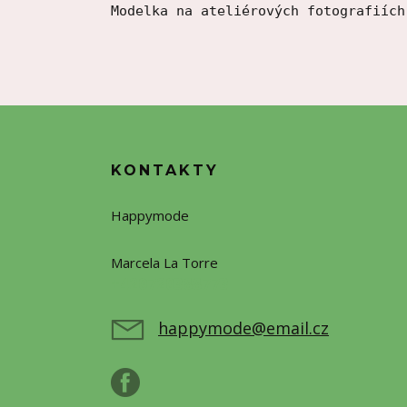
Modelka na ateliérových fotografiích
KONTAKTY
Happymode
Marcela La Torre
+420720388773
happymode@email.cz