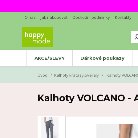
O nás
Jak nakupovat
Obchodní podmínky
Kontakty
AKCE/SLEVY
Dárkové poukazy
Úvod
Kalhoty,kraťasy,overaly
Kalhoty VOLCANO
Kalhoty VOLCANO - 