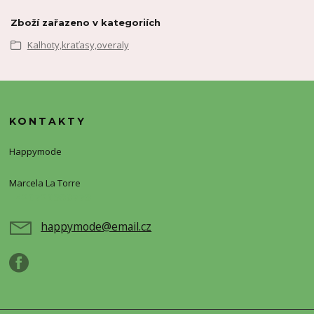
Zboží zařazeno v kategoriích
Kalhoty,kraťasy,overaly
KONTAKTY
Happymode
Marcela La Torre
+420720388773
happymode@email.cz