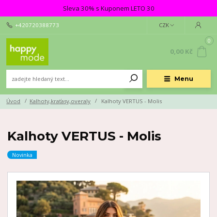
Sleva 30% s Kuponem LETO 30
+420720388773
CZK
0
0,00 Kč
Menu
Úvod
Kalhoty,kraťasy,overaly
Kalhoty VERTUS - Molis
Kalhoty VERTUS - Molis
Novinka