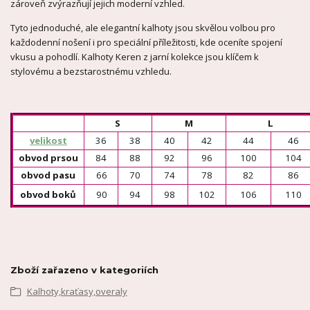
zároveň zvýrazňují jejich moderní vzhled.
Tyto jednoduché, ale elegantní kalhoty jsou skvělou volbou pro
každodenní nošení i pro speciální příležitosti, kde oceníte spojení
vkusu a pohodlí. Kalhoty Keren z jarní kolekce jsou klíčem k
stylovému a bezstarostnému vzhledu.
S
M
L
velikost
36
38
40
42
44
46
obvod prsou
84
88
92
96
100
104
obvod pasu
66
70
74
78
82
86
obvod boků
90
94
98
102
106
110
Zboží zařazeno v kategoriích
Kalhoty,kraťasy,overaly