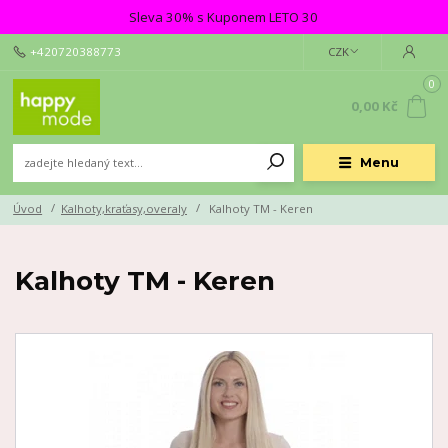
Sleva 30% s Kuponem LETO 30
+420720388773
CZK
0
0,00 Kč
Menu
Úvod
Kalhoty,kraťasy,overaly
Kalhoty TM - Keren
Kalhoty TM - Keren