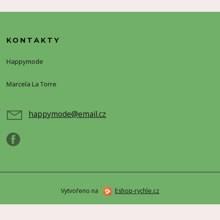
KONTAKTY
Happymode
Marcela La Torre
+420720388773
happymode@email.cz
Vytvořeno na
Eshop-rychle.cz