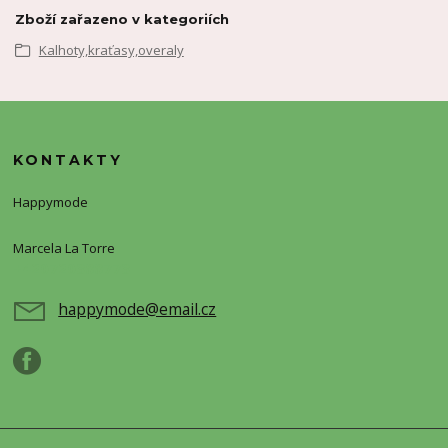
Zboží zařazeno v kategoriích
Kalhoty,kraťasy,overaly
KONTAKTY
Happymode
Marcela La Torre
+420720388773
happymode@email.cz