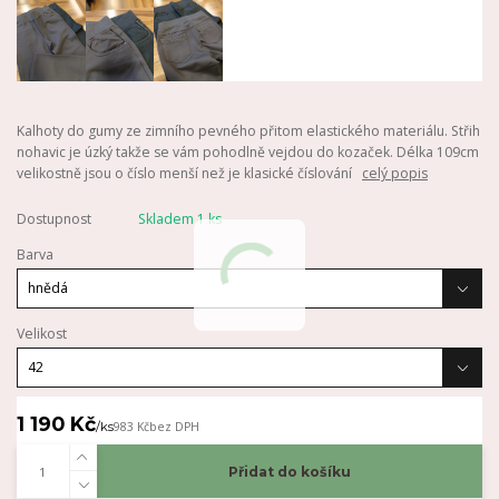
Kalhoty do gumy ze zimního pevného přitom elastického materiálu. Střih
nohavic je úzký takže se vám pohodlně vejdou do kozaček. Délka 109cm
velikostně jsou o číslo menší než je klasické číslování
celý popis
Dostupnost
Skladem 1 ks
Barva
Velikost
1 190 Kč
/
ks
983 Kč
bez DPH
Přidat do košíku