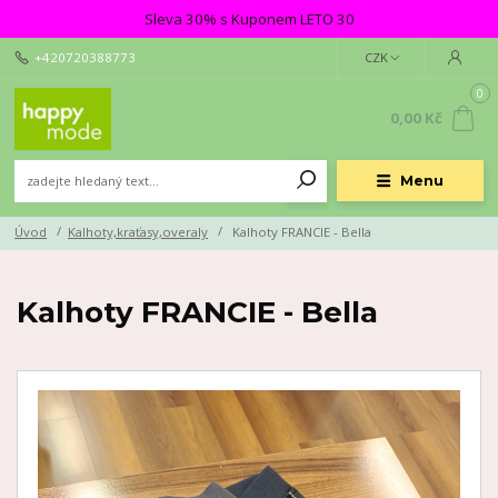
Sleva 30% s Kuponem LETO 30
+420720388773
CZK
0
0,00 Kč
Menu
Úvod
Kalhoty,kraťasy,overaly
Kalhoty FRANCIE - Bella
Kalhoty FRANCIE - Bella