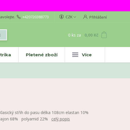
avolejte.
+420720388773
CZK
Přihlášení
0
ks
za
0,00 Kč
t
trika
Pletené zboží
Více
Klasický střih do pasu délka 108cm elastan 10%
rajon 68% polyamid 22%
celý popis