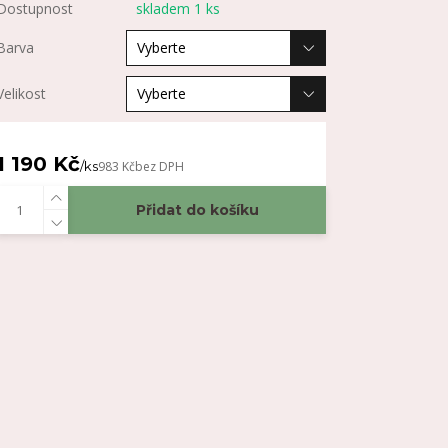
Dostupnost
skladem 1 ks
Barva
Velikost
1 190 Kč
/
ks
983 Kč
bez DPH
Přidat do košíku