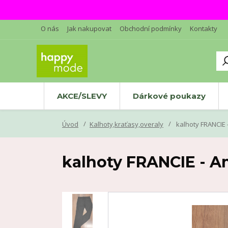
O nás
Jak nakupovat
Obchodní podmínky
Kontakty
AKCE/SLEVY
Dárkové poukazy
Úvod
Kalhoty,kraťasy,overaly
kalhoty FRANCIE 
kalhoty FRANCIE - A