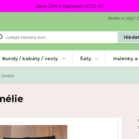
Sleva 30% s Kuponem LETO 30
Nevíte si rady? Z
Hleda
Bundy / kabáty / vesty
Šaty
Halenky a 
- Amélie
mélie