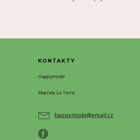
KONTAKTY
Happymode
Marcela La Torre
+420720388773
happymode@email.cz