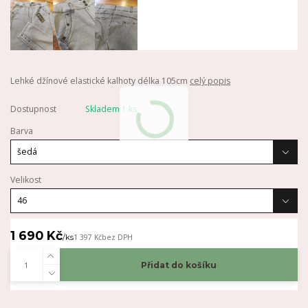
Lehké džínové elastické kalhoty délka 105cm
celý popis
Dostupnost
Skladem 1 ks
Barva
Velikost
1 690 Kč
/
ks
1 397 Kč
bez DPH
Přidat do košíku