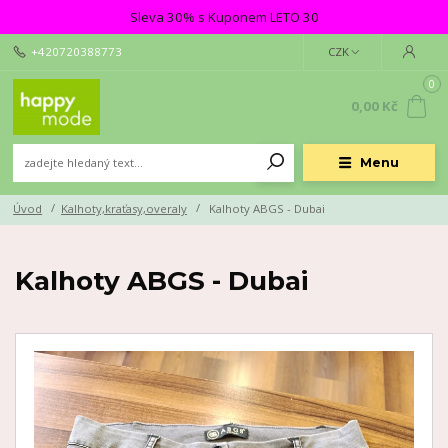
Sleva 30% s Kuponem LETO 30
+420720388773
CZK
0
0,00 Kč
Menu
Úvod
Kalhoty,kraťasy,overaly
Kalhoty ABGS - Dubai
Kalhoty ABGS - Dubai