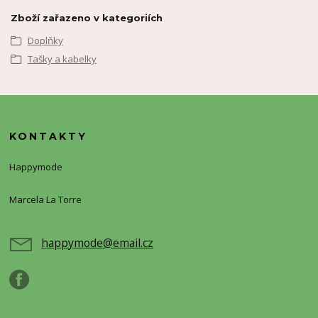
Zboží zařazeno v kategoriích
Doplňky
Tašky a kabelky
KONTAKTY
Happymode
Marcela La Torre
+420720388773
happymode@email.cz