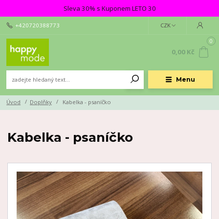
Sleva 30% s Kuponem LETO 30
+420720388773
CZK
0
0,00 Kč
Menu
Úvod
Doplňky
Kabelka - psaníčko
Kabelka - psaníčko