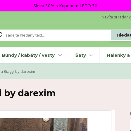
Sleva 30% s Kuponem LETO 30
Nevíte si rady? Z
Hleda
Bundy / kabáty / vesty
Šaty
Halenky a 
a Biaggi by darexim
i by darexim