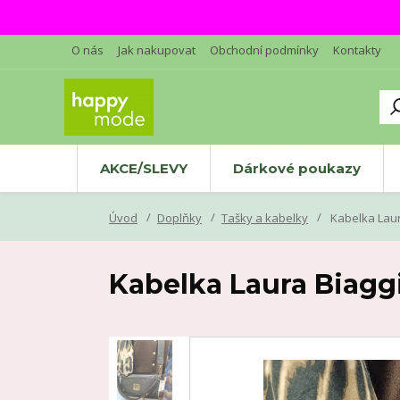
O nás
Jak nakupovat
Obchodní podmínky
Kontakty
AKCE/SLEVY
Dárkové poukazy
Úvod
Doplňky
Tašky a kabelky
Kabelka Laur
Kabelka Laura Biagg