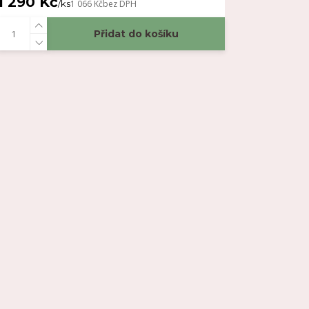
1 290 Kč
/
ks
1 066 Kč
bez DPH
Přidat do košíku