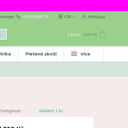
avolejte.
+420720388773
CZK
Přihlášení
0
ks
za
0,00 Kč
t
trika
Pletené zboží
Více
Dostupnost
skladem 1 ks