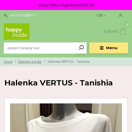
Sleva 30% s Kuponem LETO 30
+420720388773
CZK
0
0,00 Kč
Menu
Úvod
Halenky a trika
Halenka VERTUS - Tanishia
Halenka VERTUS - Tanishia