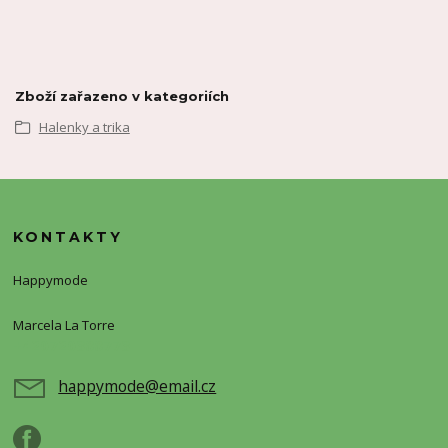
Zboží zařazeno v kategoriích
Halenky a trika
KONTAKTY
Happymode
Marcela La Torre
+420720388773
happymode@email.cz