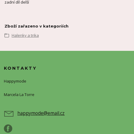
zadní díl delší
Zboží zařazeno v kategoriích
Halenky a trika
KONTAKTY
Happymode
Marcela La Torre
+420720388773
happymode@email.cz