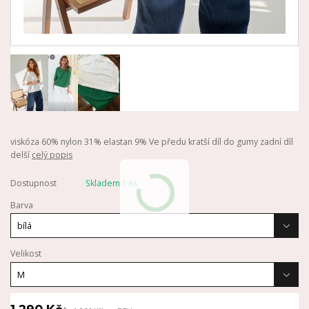
viskóza 60% nylon 31% elastan 9% Ve předu kratší díl do gumy zadní díl
delší
celý popis
Dostupnost
Skladem 1 ks
Barva
Velikost