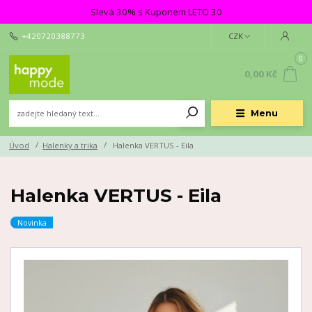
Sleva 30% s Kuponem LETO 30
+420720388773
CZK
0
0,00 Kč
Menu
Úvod
Halenky a trika
Halenka VERTUS - Eila
Halenka VERTUS - Eila
Novinka