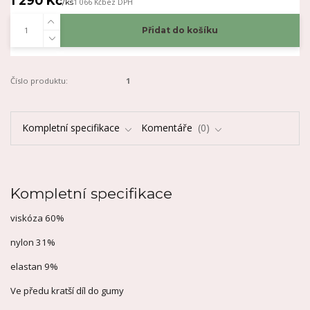
1 290 Kč
/
ks
1 066 Kč
bez DPH
Přidat do košíku
Číslo produktu:
1
Kompletní specifikace
Komentáře
0
Kompletní specifikace
viskóza 60%
nylon 31%
elastan 9%
Ve předu kratší díl do gumy