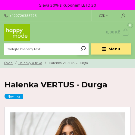
Sleva 30% s Kuponem LETO 30
+420720388773
CZK
0
0,00 Kč
Menu
Úvod
Halenky a trika
Halenka VERTUS - Durga
Halenka VERTUS - Durga
Novinka