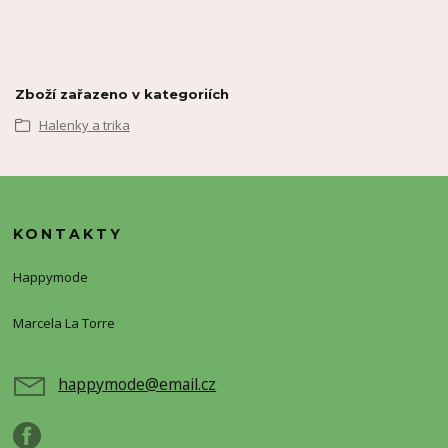
Zboží zařazeno v kategoriích
Halenky a trika
KONTAKTY
Happymode
Marcela La Torre
+420720388773
happymode@email.cz