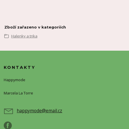
Zboží zařazeno v kategoriích
Halenky a trika
KONTAKTY
Happymode
Marcela La Torre
+420720388773
happymode@email.cz