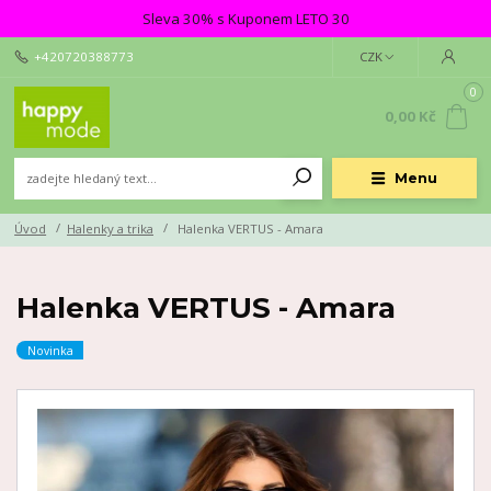
Sleva 30% s Kuponem LETO 30
+420720388773
CZK
0
0,00 Kč
Menu
Úvod
Halenky a trika
Halenka VERTUS - Amara
Halenka VERTUS - Amara
Novinka