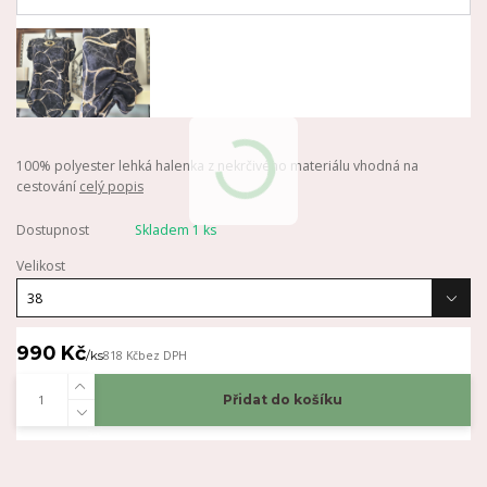
100% polyester lehká halenka z nekrčivého materiálu vhodná na
cestování
celý popis
Dostupnost
Skladem 1 ks
Velikost
990 Kč
/
ks
818 Kč
bez DPH
Přidat do košíku