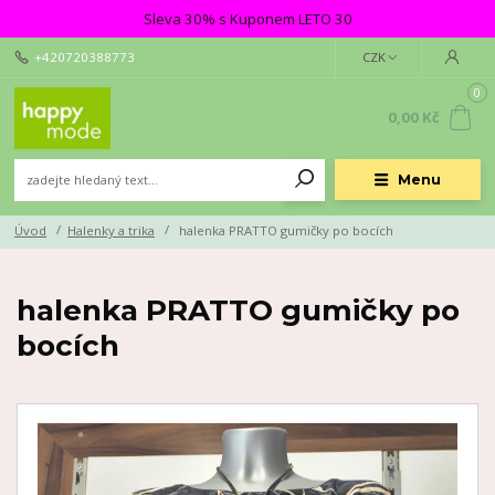
Sleva 30% s Kuponem LETO 30
+420720388773
CZK
0
0,00 Kč
Menu
Úvod
Halenky a trika
halenka PRATTO gumičky po bocích
halenka PRATTO gumičky po
bocích