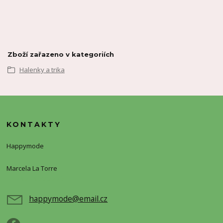
Zboží zařazeno v kategoriích
Halenky a trika
KONTAKTY
Happymode
Marcela La Torre
+420720388773
happymode@email.cz