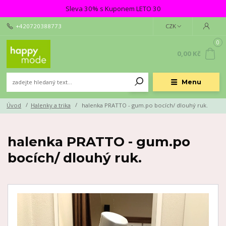
Sleva 30% s Kuponem LETO 30
+420720388773
CZK
0
0,00 Kč
Menu
Úvod
Halenky a trika
halenka PRATTO - gum.po bocích/ dlouhý ruk.
halenka PRATTO - gum.po
bocích/ dlouhý ruk.