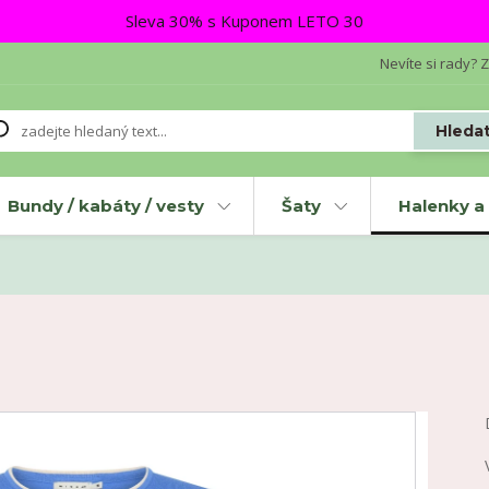
Sleva 30% s Kuponem LETO 30
Nevíte si rady? Z
Hleda
Bundy / kabáty / vesty
Šaty
Halenky a 