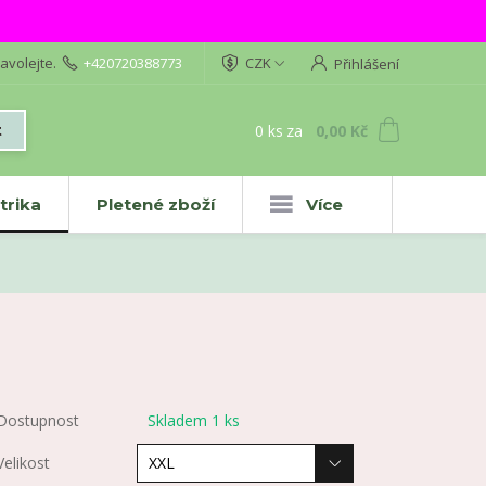
avolejte.
+420720388773
CZK
Přihlášení
0
ks
za
0,00 Kč
t
trika
Pletené zboží
Více
Dostupnost
Skladem 1 ks
Velikost