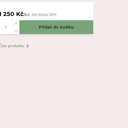
1 250 Kč
/
ks
1 033 Kč
bez DPH
Přidat do košíku
Číslo produktu:
2