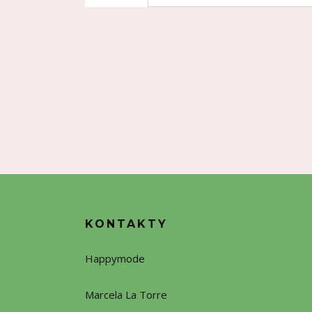
KONTAKTY
Happymode
Marcela La Torre
+420720388773