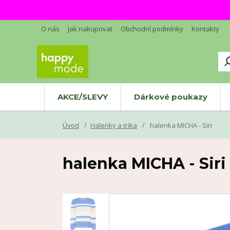
O nás
Jak nakupovat
Obchodní podmínky
Kontakty
AKCE/SLEVY
Dárkové poukazy
Úvod
Halenky a trika
halenka MICHA - Siri
halenka MICHA - Siri