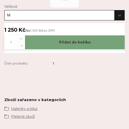
Velikost
1 250 Kč
/
ks
1 033 Kč
bez DPH
Přidat do košíku
Číslo produktu:
1
Zboží zařazeno v kategoriích
Halenky a trika
Pletené zboží