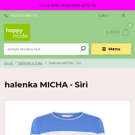
Sleva 30% s Kuponem LETO 30
+420720388773
CZK
0
0,00 Kč
Menu
Úvod
Halenky a trika
halenka MICHA - Siri
halenka MICHA - Siri