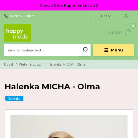
Sleva 30% s Kuponem LETO 30
+420720388773
CZK
0
0,00 Kč
Menu
Úvod
Pletené zboží
Halenka MICHA - Olma
Halenka MICHA - Olma
Novinka