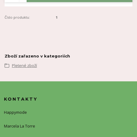
Číslo produktu:
1
Zboží zařazeno v kategoriích
Pletené zboží
KONTAKTY
Happymode
Marcela La Torre
+420720388773