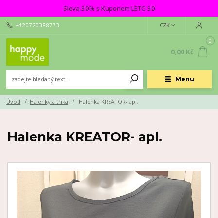
Sleva 30% s Kuponem LETO 30
+420720388773
CZK
0
0,00 Kč
Menu
Úvod
Halenky a trika
Halenka KREATOR- apl.
Halenka KREATOR- apl.