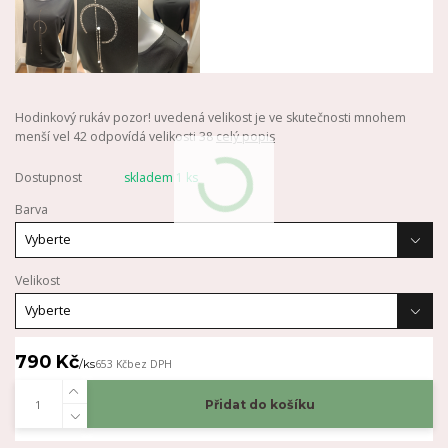
Hodinkový rukáv pozor! uvedená velikost je ve skutečnosti mnohem
menší vel 42 odpovídá velikosti 38
celý popis
Dostupnost
skladem 1 ks
Barva
Velikost
790 Kč
/
ks
653 Kč
bez DPH
Přidat do košíku