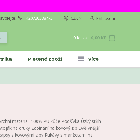
avolejte.
+420720388773
CZK
Přihlášení
0
ks
za
0,00 Kč
t
trika
Pletené zboží
Více
Vrchní materiál: 100% PU kůže Podšívka Úzký střih
Stoják na druky Zapínání na kovový zip Dvě vnější
kapsy s kovovými zipy Rukávy s manžetami na