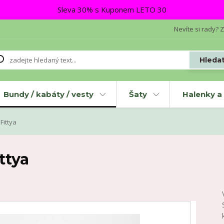
Sleva 30% s Kuponem LETO 30
Nevíte si rady? Z
Hleda
Bundy / kabáty / vesty
Šaty
Halenky a 
ittya
ttya