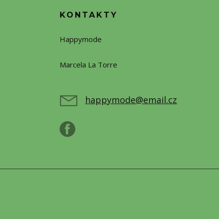
KONTAKTY
Happymode
Marcela La Torre
+420720388773
happymode@email.cz