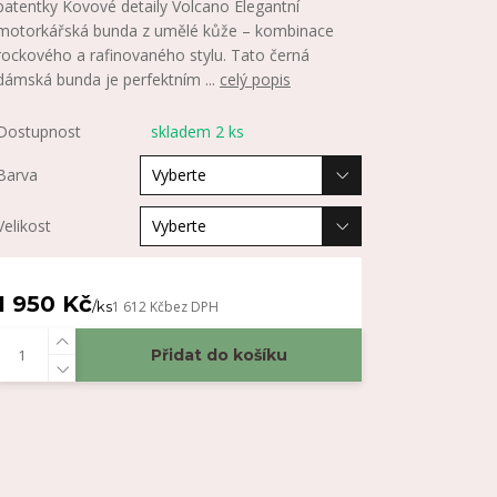
patentky Kovové detaily Volcano Elegantní
motorkářská bunda z umělé kůže – kombinace
rockového a rafinovaného stylu. Tato černá
dámská bunda je perfektním ...
celý popis
Dostupnost
skladem 2 ks
Barva
Velikost
1 950 Kč
/
ks
1 612 Kč
bez DPH
Přidat do košíku