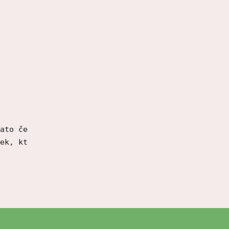
ato černá dámská bunda je perfektním řešením pro 
ek, který dodává bundičce nádech elegance a zárov