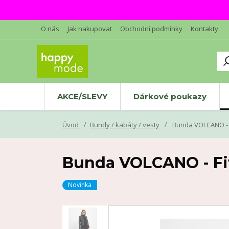
O nás
Jak nakupovat
Obchodní podmínky
Kontakty
AKCE/SLEVY
Dárkové poukazy
Úvod
Bundy / kabáty / vesty
Bunda VOLCANO - F
Bunda VOLCANO - Fi
Novinka