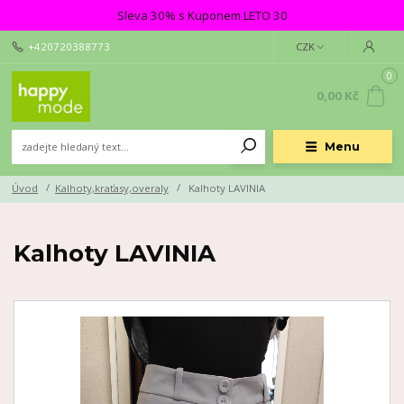
Sleva 30% s Kuponem LETO 30
+420720388773
CZK
0
0,00 Kč
Menu
Úvod
Kalhoty,kraťasy,overaly
Kalhoty LAVINIA
Kalhoty LAVINIA