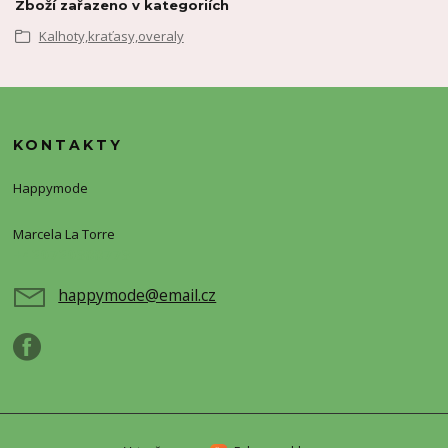
Zboží zařazeno v kategoriích
Kalhoty,kraťasy,overaly
KONTAKTY
Happymode
Marcela La Torre
+420720388773
happymode@email.cz