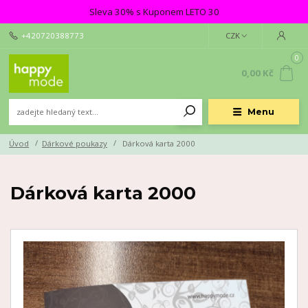
Sleva 30% s Kuponem LETO 30
+420720388773
CZK
0
0,00 Kč
Menu
Úvod
Dárkové poukazy
Dárková karta 2000
Dárková karta 2000